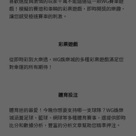
喜歡速度與激情的玩家千萬不能錯過這一款WG賽車遊
戲！模擬的賽道和車輛的彩票遊戲，即時開獎的樂趣，
讓您感受極速賽車的刺激。
彩票遊戲
從即時彩到大樂透，WG娛樂城的多種彩票遊戲滿足您
對幸運的所有期待！
體育投注
體育迷的最愛！今晚你想要支持哪一支球隊？WG娛樂
城涵蓋足球、籃球、網球等多種體育賽事，還提供即時
比分和數據分析，豐富的分析文章幫助您精準押注。