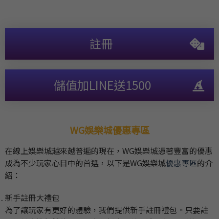
註冊
儲值加LINE送1500
WG娛樂城優惠專區
在線上娛樂城越來越普遍的現在，WG娛樂城憑著豐富的優惠
成為不少玩家心目中的首選，以下是WG娛樂城
優惠專區
的介
紹：
新手註冊大禮包
為了讓玩家有更好的體驗，我們提供新手註冊禮包。只要註