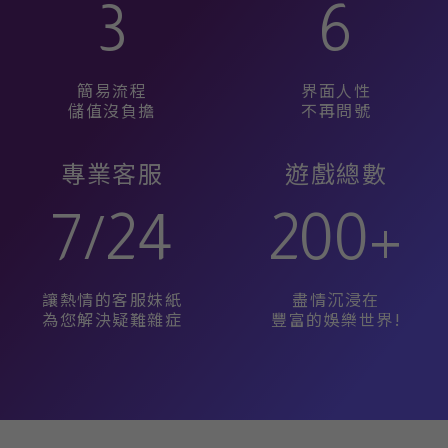
3
6
簡易流程
界面人性
儲值沒負擔
不再問號
專業客服
遊戲總數
7/24
200+
讓熱情的客服妹紙
盡情沉浸在
為您解決疑難雜症
豐富的娛樂世界!