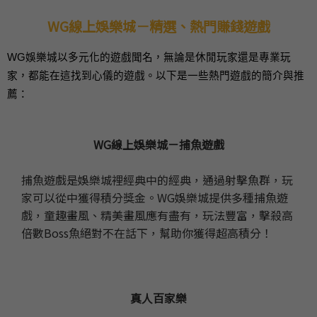
WG線上娛樂城－精選、熱門賺錢遊戲
WG娛樂城以多元化的遊戲聞名，無論是休閒玩家還是專業玩
家，都能在這找到心儀的遊戲。以下是一些熱門遊戲的簡介與推
薦：
WG線上娛樂城－捕魚遊戲
捕魚遊戲是娛樂城裡經典中的經典，通過射擊魚群，玩
家可以從中獲得積分獎金。WG娛樂城提供多種捕魚遊
戲，童趣畫風、精美畫風應有盡有，玩法豐富，擊殺高
倍數Boss魚絕對不在話下，幫助你獲得超高積分！
真人百家樂