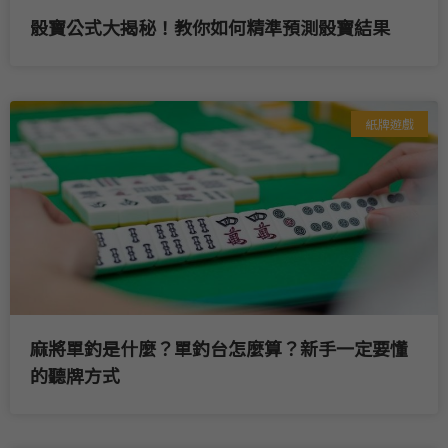
骰寶公式大揭秘！教你如何精準預測骰寶結果
紙牌遊戲
麻將單釣是什麼？單釣台怎麼算？新手一定要懂
的聽牌方式