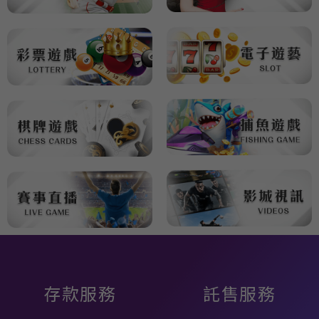
存款服務
託售服務