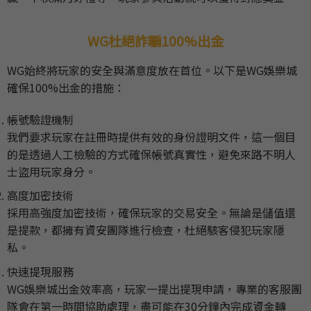
WG杜絕詐騙100%出金
WG始終將玩家的安全與滿意度放在首位。以下是WG娛樂城
確保100%出金的措施：
帳號驗證機制
我們要求玩家在註冊時提供有效的身份證明文件，這一個目
的是透過人工檢驗的方式確保帳號真實性，避免來路不明人
士盜用玩家身分。
高度加密技術
採用高強度加密技術，確保玩家的交易安全。無論是儲值還
是提款，都擁有資安團隊進行檢查，杜絕駭客侵犯玩家隱
私。
快速提現服務
WG娛樂城出金效率高，玩家一提出提現申請，專業的客服團
隊會在第一時間協助處理，盡可能在30分鐘內完成資金轉