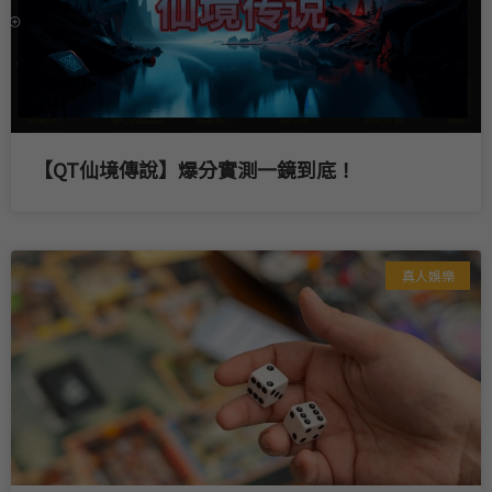
【QT仙境傳說】爆分實測一鏡到底！
真人娛樂