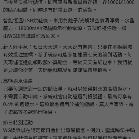
冊後首次進行儲值，即可享有新會員首存禮，存1000送1000
的貼心回饋，同時還有好禮五選一的活動。
智能恆溫USB烘鞋機、車用負離子/光觸媒空氣清淨機、水晶
魔方、18000mAh液晶顯示行動電源，五項好禮任選一樣，
由WG娛樂城幫你寄回家。
新人好手氣：七日天天送，天天都有驚喜！只要在本娛樂城
有效投注達標，新手玩家就能參加連續七天的簽到活動。每
天再儲值還能領取額外獎勵金，等於天天有紅包拿！我們就
是要讓你從第一天開始就感受到滿滿誠意與優惠。
高額返水優惠
只要每週達到一定的儲值量，就可以獲得對應的高額返水，
不需要自動申請，系統就會自動返還到帳號裡，最高可享有
0.4%的週返水。這項優惠適用於捕魚遊戲、真人百家樂、電
子遊藝等多款熱門項目。
節日特別活動
WG娛樂城在特定節日會推出專屬優惠。例如：聖誕跨年拚輸
贏、中秋滿月好禮等，玩家參與活動就可以獲得對應獎金。