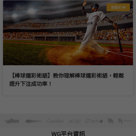
運動彩券
【棒球運彩術語】教你理解棒球運彩術語，輕鬆
提升下注成功率！
WG平台資訊