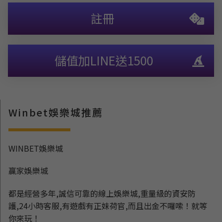
註冊
儲值加LINE送1500
Winbet娛樂城推薦
WINBET娛樂城
贏家娛樂城
都是經營多年,誠信可靠的線上娛樂城,重量級的資安防
護,24小時客服,有遊戲有正妹荷官,而且出金不囉嗦！就等
你來玩！