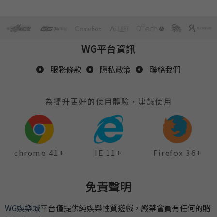
WG平台資訊
服務條款
隱私政策
聯絡我們
為提升更好的使用體驗，建議使用
chrome 41+
IE 11+
Firefox 36+
免責聲明
WG娛樂城
平台僅提供純娛樂性質遊戲，嚴禁會員有任何的賭