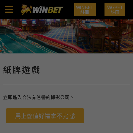
WINBET
WGBET
註冊
註冊
紙牌遊戲
立即進入合法有信譽的博彩公司 >
馬上儲值好禮拿不完 💰