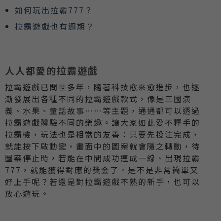
如何玩出拉霸777？
拉霸遊戲也有週期？
人人都愛的拉霸遊戲
拉霸遊戲已問世多年，隨著科技愈來愈進步，也逐
漸發展出各種不同的拉霸遊戲款式，像是三國演
義、水果、童話故事……等主題，通通都可以透過
拉霸遊戲體驗不同的樂趣。讓大家如此愛不釋手的
拉霸機，玩法也是相當的友善：只要先投注完成，
就能按下啟動鍵，畫面中的圖案就會隨之轉動，待
圖案停止時，若能在中間成功連成一線、出現拉霸
777，就能獲得對應的獎金了。是不是非常簡單又
好上手呢？若還是對拉霸遊戲不熟的新手，也可以
放心遊玩。