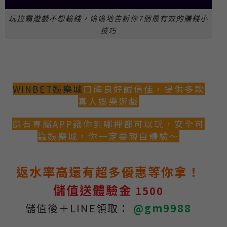
玩拉霸遊戲不想輸錢，偷偷地告訴你7個最有效的賺錢小
技巧
WINBET娛樂城
口碑良好誠信佳，提供多款
真人娛樂遊戲
還有專屬APP讓你到哪裡都可以玩，安全可
靠娛樂城，你一定要親自體驗～
返水率高還有超多優惠等你拿！
儲值送體驗金
1500
儲值後＋LINE領取：
@gm9988