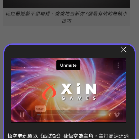
玩拉霸遊戲不想輸錢，偷偷地告訴你7個最有效的賺錢小
技巧
WINBET娛樂城
口碑良好誠信佳，提供多款
真人娛樂遊戲
還有專屬APP讓你到哪裡都可以玩，安全可
靠娛樂城，你一定要親自體驗～
返水率高還有超多優惠等你拿！
儲值送體驗金
1500
儲值後＋LINE領取：
@gm9988
悟空老虎機以《西遊記》孫悟空為主角，主打高速連消