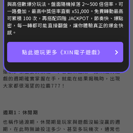
與高倍數爆分玩法。盤面隨機掉落 2～500 倍倍率，可
一路疊加，最高中獎倍率直衝 x51,000。免費轉動最高
可累積 100 次，再搭配四階 JACKPOT，節奏快、爆點
密，每一轉都可能直接翻盤，讓你體驗真正的爆金快
線上註冊好禮拿不完
感。
點此遊玩更多《XIN電子遊戲》
拉霸遊戲也有週期？
光是知道玩拉霸遊戲有哪些技巧其實還不夠，我們
還缺少很重要的技能：學會觀察週期。如果能將遊
戲的週期確實掌握在手，就能在結果揭曉時，出現
大家都很渴望的拉霸777！
週期1：休閒期
也稱作過渡期，休閒期是玩家與遊戲沒輸沒贏的週
期，在此時無論投注多少、甚至多玩幾次，通常也