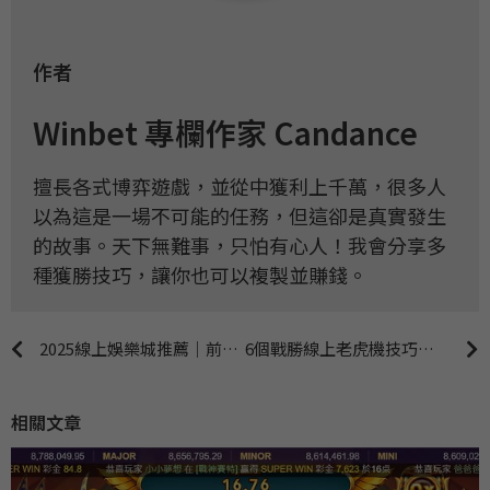
作者
Winbet 專欄作家 Candance
擅長各式博弈遊戲，並從中獲利上千萬，很多人
以為這是一場不可能的任務，但這卻是真實發生
的故事。天下無難事，只怕有心人！我會分享多
種獲勝技巧，讓你也可以複製並賺錢。
2025線上娛樂城推薦｜前10大註冊金、返水率、勝率大PK
6個戰勝線上老虎機技巧的完美法則，學會後成功率高達90％
相關文章