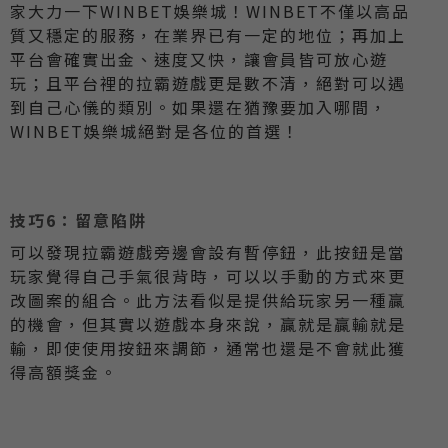
家大力一下WINBET娛樂城！WINBET不僅以高品
質又穩定的服務，在業界已有一定的地位；再加上
平台會確實出金、速度又快，讓會員皆可放心遊
玩；且平台裡的拉霸遊戲更是數不清，絕對可以遇
到自己心儀的類別。如果還在猶豫要加入哪間，
WINBET娛樂城絕對是各位的首選！
技巧6：留意陷阱
可以發現拉霸遊戲旁邊會設有暫停鈕，此按鈕是當
玩家覺得自己手氣很背時，可以以手動的方式來更
改圖案的組合。此方法看似是提供給玩家另一種贏
的機會，但其實以遊戲本身來說，贏就是贏輸就是
輸，即使使用按鈕來調節，通常也還是不會就此獲
得高額獎金。