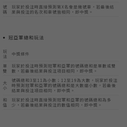
號
玩家於投注時直接預測第X名會是幾號車，若最後結
碼
果與投注的名次和車號皆相同，即中獎。
冠亞軍總和玩法
玩
中獎條件
法
單
玩家於投注時預測冠軍和亞軍的號碼總和是單數或雙
雙
數，若最後結果與投注項目相同，即中獎。
號碼總和3至11為小數；12至19為大數，玩家於投注
大
時預測冠軍和亞軍的號碼總和是大數還小數，若最後
小
結果與投注項目相同，即中獎。
和
玩家於投注時直接預測冠軍和亞軍的號碼總和為多
值
少，若最後結果與投注的數值相同，即中獎。