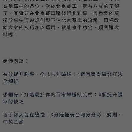
看到這裡的各位，對於北京賽車一定有八成的了解
了，其實要在北京賽車賺錢絕非難事，最重要的莫
過於事先清楚規則與下注北京賽車的流程，再把教
給大家的技巧加以運用，就能事半功倍，順利賺大
錢囉！
延伸閱讀：
有效提升勝率，從此告別輸錢！4個百家樂贏錢打法
全解析
想翻身？打造屬於你的百家樂賺錢公式：4個提升勝
率的技巧
新手懶人包在這裡｜3分鐘懂玩台灣分分彩！規則、
中獎金額