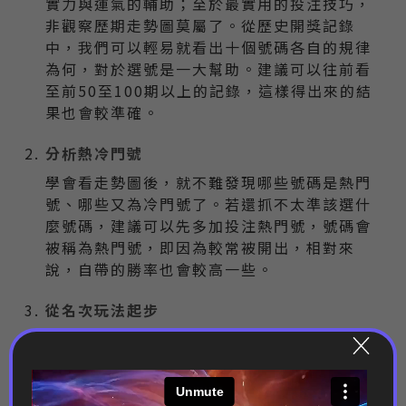
實力與運氣的輔助；至於最實用的投注技巧，
非觀察歷期走勢圖莫屬了。從歷史開獎記錄
中，我們可以輕易就看出十個號碼各自的規律
為何，對於選號是一大幫助。建議可以往前看
至前50至100期以上的記錄，這樣得出來的結
果也會較準確。
分析熱冷門號
學會看走勢圖後，就不難發現哪些號碼是熱門
號、哪些又為冷門號了。若還抓不太準該選什
麼號碼，建議可以先多加投注熱門號，號碼會
被稱為熱門號，即因為較常被開出，相對來
說，自帶的勝率也會較高一些。
從名次玩法起步
如果才剛接觸北京賽車不久，建議各位新手玩
家可以先從下注名次玩法的三項練習手感，名
次玩法相較於冠亞軍總和玩法，整體比較單純
且簡單，從基本的玩法開始，也可以將損失與