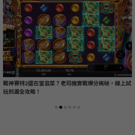
戰神賽特2還在當韭菜？老司機實戰爆分揭秘，線上試
玩抓漏全攻略！