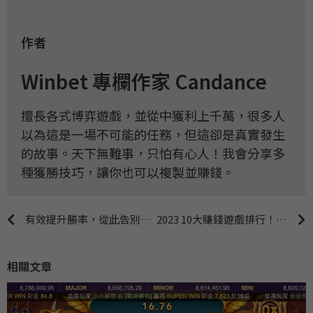
作者
Winbet 專欄作家 Candance
擅長各式博弈遊戲，並從中獲利上千萬，很多人
以為這是一場不可能的任務，但這卻是真實發生
的故事。天下無難事，只怕有心人！我會分享多
種獲勝技巧，讓你也可以複製並賺錢。
有效提升勝率，從此告別輸錢！4個百家樂贏錢打法全解析
2023 10大賺錢遊戲排行！不再怕被枕邊人罵
相關文章