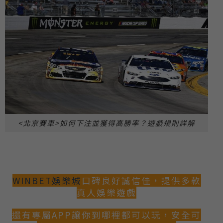
<北京賽車>如何下注並獲得高勝率？遊戲規則詳解
WINBET娛樂城
口碑良好誠信佳，提供多款
真人娛樂遊戲
還有專屬APP讓你到哪裡都可以玩，安全可