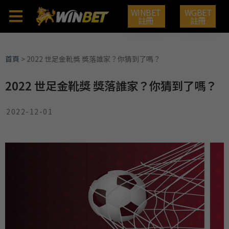
WINBET
WGBET
註冊
註冊
首頁
>
2022 世足金靴獎 獎落誰家？你猜到了嗎？
2022 世足金靴獎 獎落誰家？你猜到了嗎？
2022-12-01