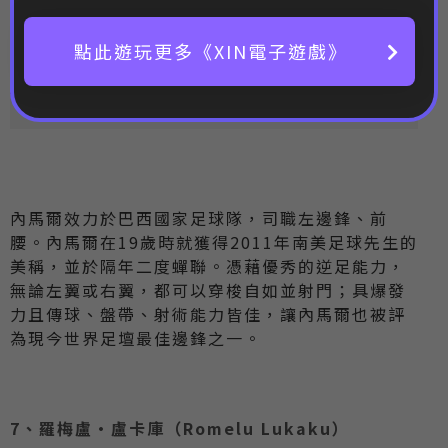
點此遊玩更多《XIN電子遊戲》
內馬爾（Neymar）
內馬爾效力於巴西國家足球隊，司職左邊鋒、前
腰。內馬爾在19歲時就獲得2011年南美足球先生的
美稱，並於隔年二度蟬聯。憑藉優秀的逆足能力，
無論左翼或右翼，都可以穿梭自如並射門；具爆發
力且傳球、盤帶、射術能力皆佳，讓內馬爾也被評
為現今世界足壇最佳邊鋒之一。
7、羅梅盧·盧卡庫（Romelu Lukaku）