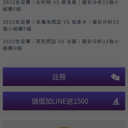
2022世足賽｜比利時 VS 摩洛哥｜運彩分析32強小
組賽F組
2022世足賽｜克羅埃西亞 VS 加拿大｜運彩分析32
強小組賽F組
2022世足賽｜突尼西亞 VS 法國｜運彩分析32強小
組賽H組
註冊
儲值加LINE送1500