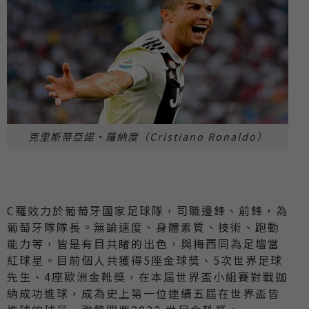
克里斯蒂亞諾·羅納度（Cristiano Ronaldo）
C羅效力於葡萄牙國家足球隊，司職邊鋒、前鋒，為
葡萄牙隊隊長。無論速度、身體素質、技術、跑動
能力等，皆是有目共睹的出色，與梅西同為足壇當
紅球星。目前個人共獲得5座金球獎、5次世界足球
先生、4座歐洲金靴獎，在本屆世界盃小組賽對戰迦
納成功進球，成為史上第一位連續五屆在世界盃皆