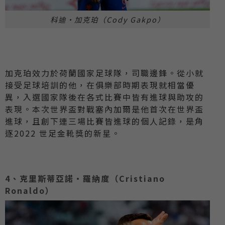
科迪·加克珀（Cody Gakpo）
加克珀效力於荷蘭國家足球隊，司職邊鋒。從小就
接受足球培訓的他，在俱樂部時期表現就相當優
異，入選國家隊後在各式比賽中皆有進球與助攻的
表現。本次世界盃對戰塞內加爾是他首次在世界盃
進球，且創下連三場比賽皆進球的個人記錄，是角
逐2022 世足金靴獎的新星。
4、克里斯蒂亞諾·羅納度（Cristiano
Ronaldo）