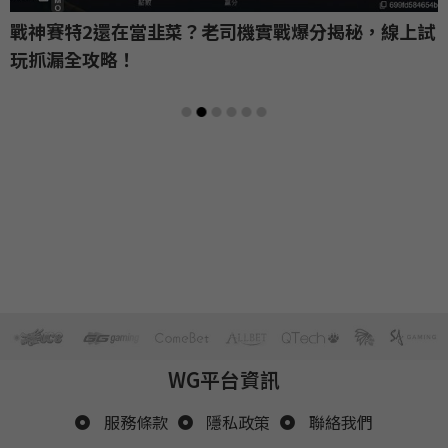
戰神賽特2還在當韭菜？老司機實戰爆分揭秘，線上試
玩抓漏全攻略！
WG平台資訊
服務條款
隱私政策
聯絡我們