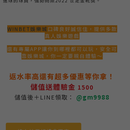
進球的球員，強勢問鼎2022 世足金靴獎。
WINBET娛樂城
口碑良好誠信佳，提供多款
真人娛樂遊戲
還有專屬APP讓你到哪裡都可以玩，安全可
靠娛樂城，你一定要親自體驗～
返水率高還有超多優惠等你拿！
儲值送體驗金
1500
儲值後＋LINE領取：
@gm9988