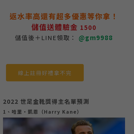
返水率高還有超多優惠等你拿！
儲值送體驗金
1500
儲值後＋LINE領取：
@gm9988
線上註冊好禮拿不完
2022 世足金靴獎得主名單預測
1、哈里·凱恩（Harry Kane）