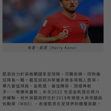
哈里·凱恩（Harry Kane）
凱恩效力於英格蘭國家足球隊，司職前鋒，同時擔
任隊長一職。截至目前共榮獲非常多項個人獎項，
舉凡最佳球員、金靴獎、最佳陣容、頂級神射
手……等應有盡有；本次2022 世足金靴獎也將力
拚蟬聯。另外英國政府也於2019年頒發大英帝國員
佐勳章（MBE），表揚凱恩在足球界的種種貢獻。