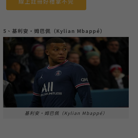
線上註冊好禮拿不完
5、基利安·姆巴佩（Kylian Mbappé）
基利安·姆巴佩（Kylian Mbappé）