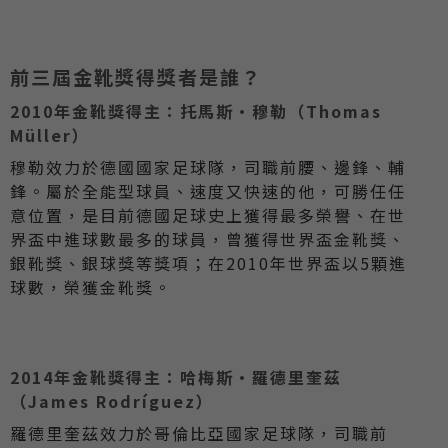
前三屆金靴獎得獎者是誰？
2010年金靴獎得主：托馬斯·穆勒（Thomas
Müller）
穆勒效力於德國國家足球隊，司職前腰、邊鋒、輔
鋒。屬於全能型球員、速度又快速的他，可勝任任
意位置，是目前德國足球史上獲得最多榮譽、在世
界盃中進球數最多的球員，曾獲得世界盃金靴獎、
銀靴獎、銀球獎等獎項；在2010年世界盃以5顆進
球數，榮獲金靴獎。
2014年金靴獎得主：哈梅斯·羅德里奎茲
（James Rodríguez）
羅德里奎茲效力於哥倫比亞國家足球隊，司職前