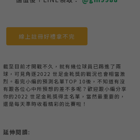
線上註冊好禮拿不完
截至目前才開戰不久，就有幾位球員已踢進了兩
球，可見角逐2022 世足金靴獎的戰況也會相當激
烈。看完小編的預測名單TOP 10後，不知道有沒
有跟各位心中所預想的差不多呢？歡迎跟小編分享
你的2022 世足金靴獎得主名單，當然最重要的，
還是每天準時收看精彩的比賽啦！
延伸閱讀: