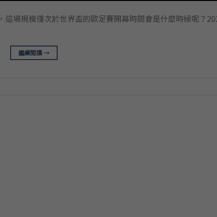
，這場規模僅次於世界盃的歐足賽開幕時間會是什麼時候呢？20
繼續閱讀
→