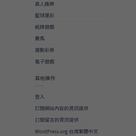
真人娛樂
籃球運彩
紙牌遊戲
賽馬
運動彩券
電子遊戲
其他操作
登入
訂閱網站內容的資訊提供
訂閱留言的資訊提供
WordPress.org 台灣繁體中文