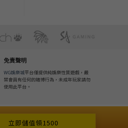
免責聲明
WG娛樂城
平台僅提供純娛樂性質遊戲，嚴
禁會員有任何的賭博行為，未成年玩家請勿
使用此平台。
立即儲值領1500