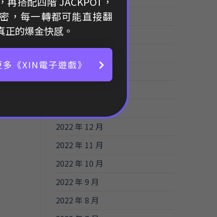
次，再搭配四階 JACKPOT，
密，每一轉都可能直接翻
2023 年 6 月
真正的爆金快感。
2023 年 5 月
2023 年 4 月
多《XIN電子遊戲》
2023 年 3 月
2023 年 2 月
2023 年 1 月
2022 年 12 月
2022 年 11 月
2022 年 10 月
2022 年 9 月
2022 年 8 月