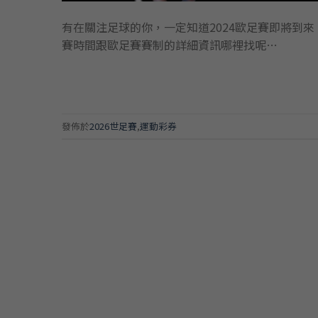
有在關注足球的你，一定知道2024歐足賽即將到來
賽時間跟歐足賽賽制的詳細資訊哪裡找呢…
發佈於
2026世足賽
,
運動彩券